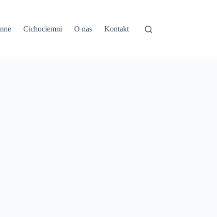
inne
Cichociemni
O nas
Kontakt