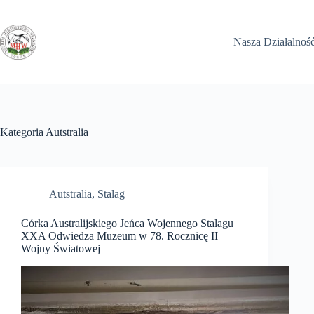
Przejdź
do
treści
Nasza Działalnoś
Kategoria
Autstralia
Autstralia
,
Stalag
Córka Australijskiego Jeńca Wojennego Stalagu
XXA Odwiedza Muzeum w 78. Rocznicę II
Wojny Światowej