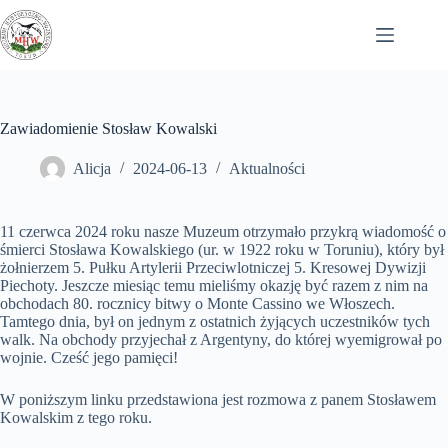
Przejdź
do
treści
Zawiadomienie Stosław Kowalski
Alicja
2024-06-13
Aktualności
11 czerwca 2024 roku nasze Muzeum otrzymało przykrą wiadomość o
śmierci Stosława Kowalskiego (ur. w 1922 roku w Toruniu), który był
żołnierzem 5. Pułku Artylerii Przeciwlotniczej 5. Kresowej Dywizji
Piechoty. Jeszcze miesiąc temu mieliśmy okazję być razem z nim na
obchodach 80. rocznicy bitwy o Monte Cassino we Włoszech.
Tamtego dnia, był on jednym z ostatnich żyjących uczestników tych
walk. Na obchody przyjechał z Argentyny, do której wyemigrował po
wojnie. Cześć jego
pamięci!
W poniższym linku przedstawiona jest rozmowa z panem Stosławem
Kowalskim z tego roku.