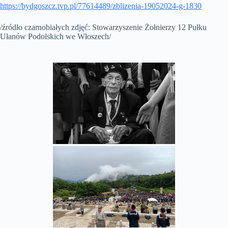
https://bydgoszcz.tvp.pl/77614489/zblizenia-19052024-g-1830
/źródło czarnobiałych zdjęć: Stowarzyszenie Żołnierzy 12 Pułku
Ułanów Podolskich we Włoszech/