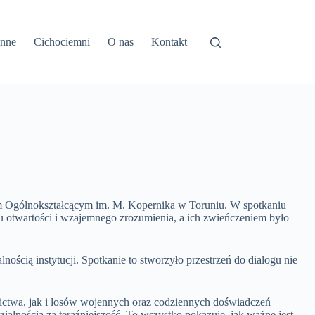
inne
Cichociemni
O nas
Kontakt
 Ogólnokształcącym im. M. Kopernika w Toruniu. W spotkaniu
u otwartości i wzajemnego zrozumienia, a ich zwieńczeniem było
ością instytucji. Spotkanie to stworzyło przestrzeń do dialogu nie
nictwa, jak i losów wojennych oraz codziennych doświadczeń
ialnością za teraźniejszość. To wszystko pokazuje, jak ważne jest