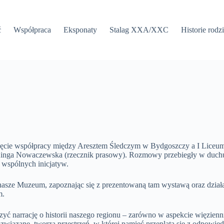
ć
Współpraca
Eksponaty
Stalag XXA/XXC
Historie rodz
ęcie współpracy między Aresztem Śledczym w Bydgoszczy a I Liceum
r. Kinga Nowaczewska (rzecznik prasowy). Rozmowy przebiegły w duch
 wspólnych inicjatyw.
nasze Muzeum, zapoznając się z prezentowaną tam wystawą oraz działaln
m.
yć narrację o historii naszego regionu – zarówno w aspekcie więzien
wiązane, tworzą przestrzeń, w której pamięć przeplata się z odpowiedz