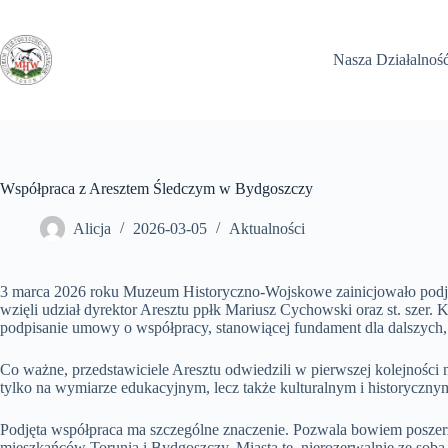
Przejdź
do
treści
Nasza Działalnoś
Współpraca z Aresztem Śledczym w Bydgoszczy
Alicja
2026-03-05
Aktualności
3 marca 2026 roku Muzeum Historyczno-Wojskowe zainicjowało podj
wzięli udział dyrektor Aresztu ppłk Mariusz Cychowski oraz st. sze
podpisanie umowy o współpracy, stanowiącej fundament dla dalszych,
Co ważne, przedstawiciele Aresztu odwiedzili w pierwszej kolejności 
tylko na wymiarze edukacyjnym, lecz także kulturalnym i historyczny
Podjęta współpraca ma szczególne znaczenie. Pozwala bowiem poszerz
mieszkańców Torunia i Bydgoszczy. Miasta te, nierozerwalnie ze sobą z