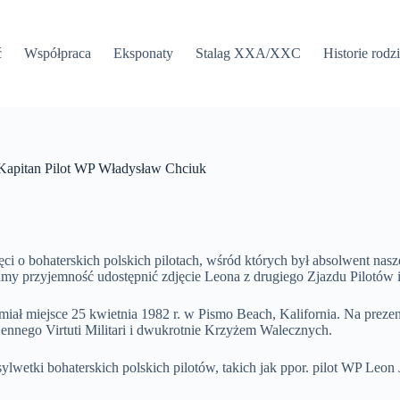
ć
Współpraca
Eksponaty
Stalag XXA/XXC
Historie rodz
a Kapitan Pilot WP Władysław Chciuk
ci o bohaterskich polskich pilotach, wśród których był absolwent nasz
my przyjemność udostępnić zdjęcie Leona z drugiego Zjazdu Pilotów 
ugi miał miejsce 25 kwietnia 1982 r. w Pismo Beach, Kalifornia. Na pr
nego Virtuti Militari i dwukrotnie Krzyżem Walecznych.
sylwetki bohaterskich polskich pilotów, takich jak ppor. pilot WP Leon