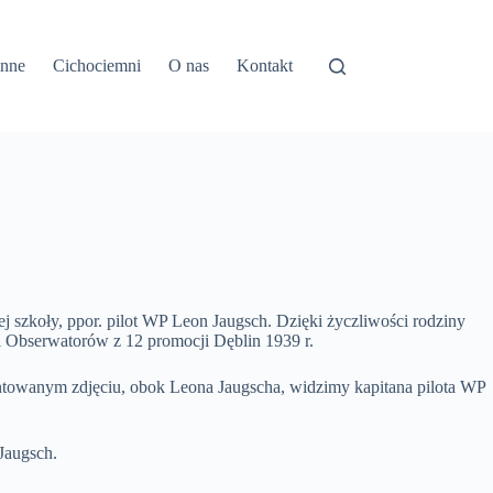
inne
Cichociemni
O nas
Kontakt
ej szkoły, ppor. pilot WP Leon Jaugsch. Dzięki życzliwości rodziny
i Obserwatorów z 12 promocji Dęblin 1939 r.
ezentowanym zdjęciu, obok Leona Jaugscha, widzimy kapitana pilota WP
 Jaugsch.