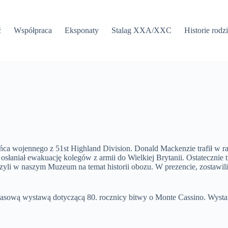
ć
Współpraca
Eksponaty
Stalag XXA/XXC
Historie rodz
ca wojennego z 51st Highland Division. Donald Mackenzie trafił w ra
e osłaniał ewakuację kolegów z armii do Wielkiej Brytanii. Ostateczni
obaczyli w naszym Muzeum na temat historii obozu. W prezencie, zostaw
czasową wystawą dotyczącą 80. rocznicy bitwy o Monte Cassino. Wys