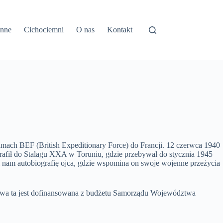
inne
Cichociemni
O nas
Kontakt
mach BEF (British Expeditionary Force) do Francji. 12 czerwca 1940
e trafił do Stalagu XXA w Toruniu, gdzie przebywał do stycznia 1945
ili nam autobiografię ojca, gdzie wspomina on swoje wojenne przeżycia
tawa ta jest dofinansowana z budżetu Samorządu Województwa