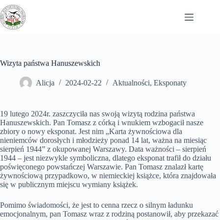
Przejdź
do
treści
Wizyta państwa Hanuszewskich
Alicja
2024-02-22
Aktualności
,
Eksponaty
19 lutego 2024r. zaszczyciła nas swoją wizytą rodzina państwa
Hanuszewskich. Pan Tomasz z córką i wnukiem wzbogacił nasze
zbiory o nowy eksponat. Jest nim „Karta żywnościowa dla
nieniemców dorosłych i młodzieży ponad 14 lat, ważna na miesiąc
sierpień 1944” z okupowanej Warszawy. Data ważności – sierpień
1944 – jest niezwykle symboliczna, dlatego eksponat trafił do działu
poświęconego powstańczej Warszawie. Pan Tomasz znalazł kartę
żywnościową przypadkowo, w niemieckiej
książce, która znajdowała
się w publicznym miejscu wymiany książek.
Pomimo świadomości, że jest to cenna rzecz o silnym ładunku
emocjonalnym, pan Tomasz wraz z rodziną postanowił, aby przekazać