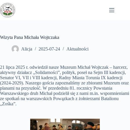
Przejdź
do
treści
Wizyta Pana Michała Wojtczaka
Alicja
2025-07-24
Aktualności
21 lipca 2025 r. odwiedził nasze Muzeum Michał Wojtczak – harcerz,
aktywny działacz „Solidarności”, polityk, poseł na Sejm III kadencji,
Senator VI, VII i VIII kadencji, Radny Miasta Torunia IX kadencji
(2024-2029). Naszego gościa zapoznaliśmy ze zbiorami Muzeum oraz
planami na przyszłość. W przededniu 81. rocznicy Powstania
Warszawskiego druh Michał podzielił się z nami m.in. wspomnieniami
ze spotkań na warszawskich Powązkach z żołnierzami Batalionu
„Zośka”.