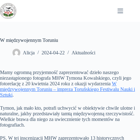
Przejdź
do
treści
W międzywojennym Toruniu
Alicja
2024-04-22
Aktualności
Mamy ogromną przyjemność zaprezentować dzieło naszego
niezastąpionego fotografa MHW Tymona Kowalskiego, czyli jego
fotorelację z 20 kwietnia 2024 roku z okazji wydarzenia
W
międzywojennym Toruniu – impreza Toruńskiego Festiwalu Nauki i
Sztuki
.
Tymon, jak mało kto, potrafi uchwycić w obiektywie chwile ulotne i
naturalne, jakby przedstawiały tamtą międzywojenną rzeczywistość.
Wielkie brawa dla niego za uwiecznienie tych momentów na
fotografiach.
PS. W tej inscenizacji MHW
zaprezentowało 13 historycznych