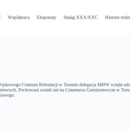
ć
Współpraca
Eksponaty
Stalag XXA/XXC
Historie rodz
ojskowego Centrum Rekrutacji w Toruniu delegacja MHW wzięła udział
iowych. Pochowani zostali oni na Cmentarzu Garnizonowym w Toruniu.
niowego.