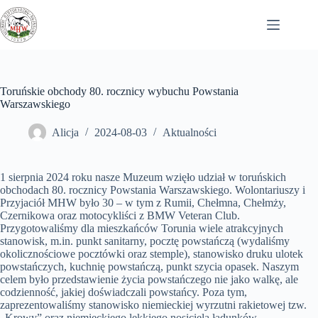
Przejdź
do
treści
Toruńskie obchody 80. rocznicy wybuchu Powstania
Warszawskiego
Alicja
2024-08-03
Aktualności
1 sierpnia 2024 roku nasze Muzeum wzięło udział w toruńskich
obchodach 80. rocznicy Powstania Warszawskiego. Wolontariuszy i
Przyjaciół MHW było 30 – w tym z Rumii, Chełmna, Chełmży,
Czernikowa oraz motocykliści z BMW Veteran Club.
Przygotowaliśmy dla mieszkańców Torunia wiele atrakcyjnych
stanowisk, m.in. punkt sanitarny, pocztę powstańczą (wydaliśmy
okolicznościowe pocztówki oraz stemple), stanowisko druku ulotek
powstańczych, kuchnię powstańczą, punkt szycia opasek. Naszym
celem było przedstawienie życia powstańczego nie jako walkę, ale
codzienność, jakiej doświadczali powstańcy. Poza tym,
zaprezentowaliśmy stanowisko niemieckiej wyrzutni rakietowej tzw.
„Krowy” oraz niemieckiego lekkiego nosiciela ładunków