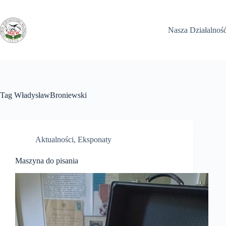
Przejdź
do
treści
Nasza Działalnoś
Tag
WładysławBroniewski
Aktualności
,
Eksponaty
Maszyna do pisania