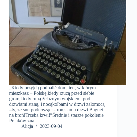
„Kiedy przyjdą podpalić dom, ten, w którym
mieszkasz – Polskę,kiedy rzucą przed siebie
grom,kiedy runą żelaznym wojskiemi pod
drzwiami staną, i nocąkolbami w drzwi załomocą
–ty, ze snu podnosząc skroń,stań u drzwi.Bagnet
na broń!Trzeba krwi!”Średnie i starsze pokolenie
Polaków zna…
Alicja
2023-09-04