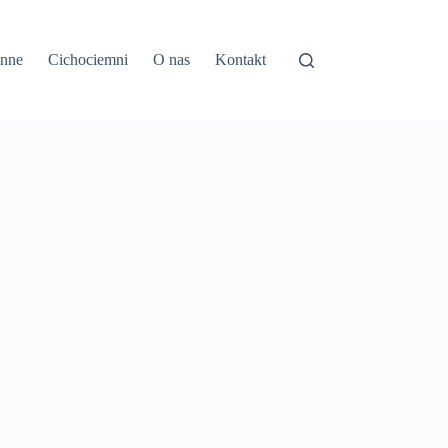
inne
Cichociemni
O nas
Kontakt