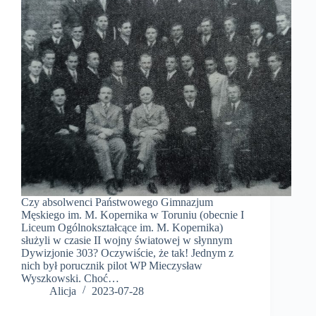
Czy absolwenci Państwowego Gimnazjum
Męskiego im. M. Kopernika w Toruniu (obecnie I
Liceum Ogólnokształcące im. M. Kopernika)
służyli w czasie II wojny światowej w słynnym
Dywizjonie 303? Oczywiście, że tak! Jednym z
nich był porucznik pilot WP Mieczysław
Wyszkowski. Choć…
Alicja
2023-07-28