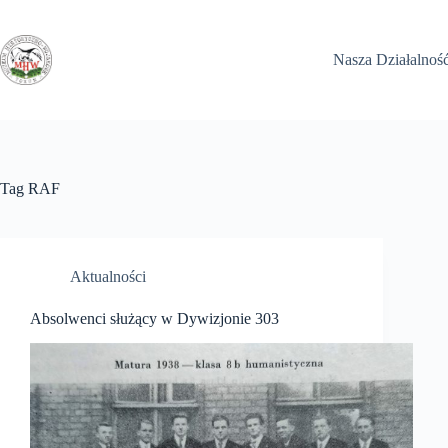
Przejdź
do
treści
Nasza Działalnoś
Tag
RAF
Aktualności
Absolwenci służący w Dywizjonie 303