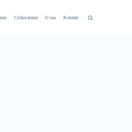
inne
Cichociemni
O nas
Kontakt