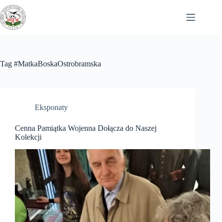
Przejdź
do
treści
Tag
#MatkaBoskaOstrobramska
Eksponaty
Cenna Pamiątka Wojenna Dołącza do Naszej
Kolekcji