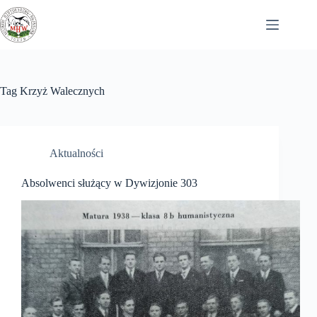
Przejdź
do
treści
Tag
Krzyż Walecznych
Aktualności
Absolwenci służący w Dywizjonie 303