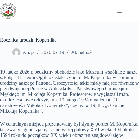
Przejdź
do
treści
Rocznica urodzin Kopernika
Alicja
2026-02-19
Aktualności
19 lutego 2026 r. będziemy obchodzić jako Muzeum wspólnie z naszą
szkołą – I Liceum Ogólnokształcącym im. M. Kopernika w Toruniu
urodziny naszego Patrona. Uroczystości takie miały miejsce również w
przedwojennej Polsce w Auli szkoły – Państwowego Gimnazjum
Męskiego im. Mikołaja Kopernika. Profesorowie wygłaszali m.in.
okolicznościowe odczyty, np. 19 lutego 1934 r. na temat „O
narodowości Mikołaja Kopernika”, czy też w 1938 r. „O kulcie
Mikołaja Kopernika”.
W centralnym miejscu prezentowany był słynny portret M. Kopernika,
tak zwany „gimnazjalny” z pierwszej połowy XVI wieku. Od około
1594 roku do początków XX wieku obraz ten znajdował się w