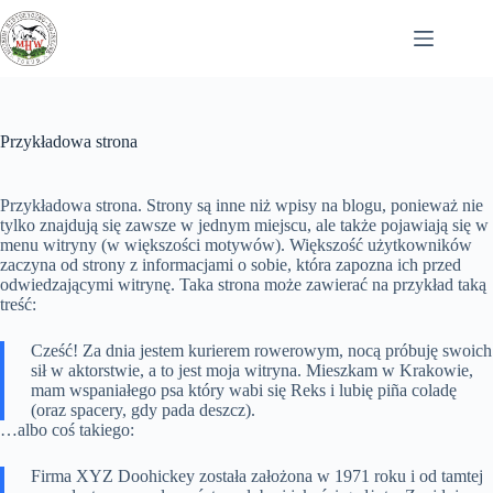
Przejdź
do
treści
Przykładowa strona
Przykładowa strona. Strony są inne niż wpisy na blogu, ponieważ nie
tylko znajdują się zawsze w jednym miejscu, ale także pojawiają się w
menu witryny (w większości motywów). Większość użytkowników
zaczyna od strony z informacjami o sobie, która zapozna ich przed
odwiedzającymi witrynę. Taka strona może zawierać na przykład taką
treść:
Cześć! Za dnia jestem kurierem rowerowym, nocą próbuję swoich
sił w aktorstwie, a to jest moja witryna. Mieszkam w Krakowie,
mam wspaniałego psa który wabi się Reks i lubię piña coladę
(oraz spacery, gdy pada deszcz).
…albo coś takiego:
Firma XYZ Doohickey została założona w 1971 roku i od tamtej