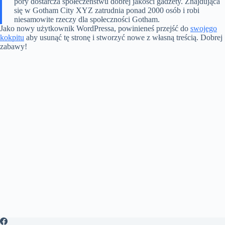
pory dostarcza społeczeństwu dobrej jakości gadżety. Znajdująca
się w Gotham City XYZ zatrudnia ponad 2000 osób i robi
niesamowite rzeczy dla społeczności Gotham.
Jako nowy użytkownik WordPressa, powinieneś przejść do
swojego
kokpitu
aby usunąć tę stronę i stworzyć nowe z własną treścią. Dobrej
zabawy!