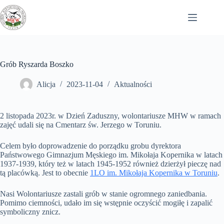
Przejdź
do
treści
Grób Ryszarda Boszko
Alicja
2023-11-04
Aktualności
2 listopada 2023r. w Dzień Zaduszny, wolontariusze MHW w ramach
zajęć udali się na Cmentarz św. Jerzego w Toruniu.
Celem było doprowadzenie do porządku grobu dyrektora
Państwowego Gimnazjum Męskiego im. Mikołaja Kopernika w latach
1937-1939, który też w latach 1945-1952 również dzierżył pieczę nad
tą placówką. Jest to obecnie
1LO im. Mikołaja Kopernika w Toruniu
.
Nasi Wolontariusze zastali grób w stanie ogromnego zaniedbania.
Pomimo ciemności, udało im się wstępnie oczyścić mogiłę i zapalić
symboliczny znicz.